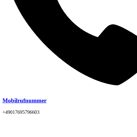
Mobilrufnummer
+49017695796603